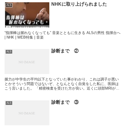
NHKに取り上げられました
ALS
“指揮棒は握れなくなっても” 音楽とともに生きる ALSの男性 指揮台へ
| NHK | WEB特集 | 音楽
診断まで ②
ALS
握力が中学生の平均以下となっていた事がわかり、これは調子が悪い
とかそういう問題ではないぞ、となんとなく自覚をした私に、医師は
こう言いました。 「精密検査を受けた方が良い。近くに頭部MRIが撮
れる病院があるから、行ってみますか？」 MRI…？...
診断まで ③
ALS