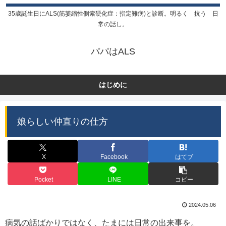
35歳誕生日にALS(筋萎縮性側索硬化症：指定難病)と診断。明るく 抗う 日
常の話し。
パパはALS
はじめに
娘らしい仲直りの仕方
X
Facebook
はてブ
Pocket
LINE
コピー
2024.05.06
病気の話ばかりではなく、たまには日常の出来事を。