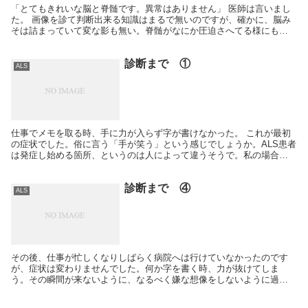
「とてもきれいな脳と脊髄です。異常はありません」 医師は言いまし
た。 画像を診て判断出来る知識はまるで無いのですが、確かに、脳み
そは詰まっていて変な影も無い。脊髄がなにか圧迫さへてる様にも見
えない。医師の言う通り「きれいで、なんの問題も無い...
診断まで ①
ALS
仕事でメモを取る時、手に力が入らず字が書けなかった。 これが最初
の症状でした。俗に言う「手が笑う」という感じでしょうか。ALS患者
は発症し始める箇所、というのは人によって違うそうで。私の場合は
右手の親指からでした。 症状は、起きるときもあれ...
診断まで ④
ALS
その後、仕事が忙しくなりしばらく病院へは行けていなかったのです
が、症状は変わりませんでした。何か字を書く時、力が抜けてしま
う。その瞬間が来ないように、なるべく嫌な想像をしないように過ご
していました。誰かが見ているホワイトボードや、議事録、提...