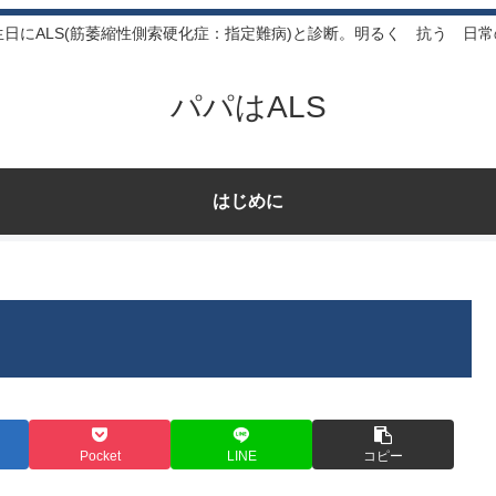
生日にALS(筋萎縮性側索硬化症：指定難病)と診断。明るく 抗う 日
パパはALS
はじめに
Pocket
LINE
コピー