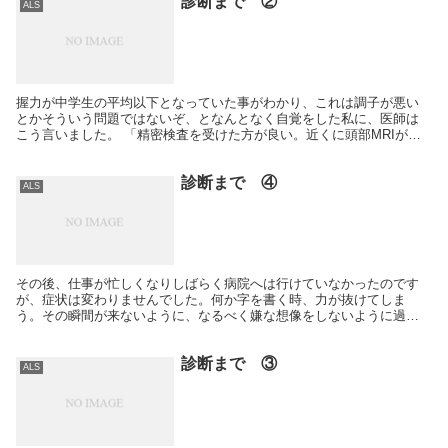
診断まで ②
ALS
握力が中学生の平均以下となっていた事がわかり、これは調子が悪い
とかそういう問題ではないぞ、となんとなく自覚をした私に、医師は
こう言いました。 「精密検査を受けた方が良い。近くに頭部MRIが撮
れる病院があるから、行ってみますか？」 MRI…？...
診断まで ④
ALS
その後、仕事が忙しくなりしばらく病院へは行けていなかったのです
が、症状は変わりませんでした。何か字を書く時、力が抜けてしま
う。その瞬間が来ないように、なるべく嫌な想像をしないように過ご
していました。誰かが見ているホワイトボードや、議事録、提...
診断まで ③
ALS