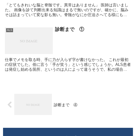
「とてもきれいな脳と脊髄です。異常はありません」 医師は言いまし
た。 画像を診て判断出来る知識はまるで無いのですが、確かに、脳み
そは詰まっていて変な影も無い。脊髄がなにか圧迫さへてる様にも見
えない。医師の言う通り「きれいで、なんの問題も無い...
診断まで ①
ALS
仕事でメモを取る時、手に力が入らず字が書けなかった。 これが最初
の症状でした。俗に言う「手が笑う」という感じでしょうか。ALS患者
は発症し始める箇所、というのは人によって違うそうで。私の場合は
右手の親指からでした。 症状は、起きるときもあれ...
診断まで ④