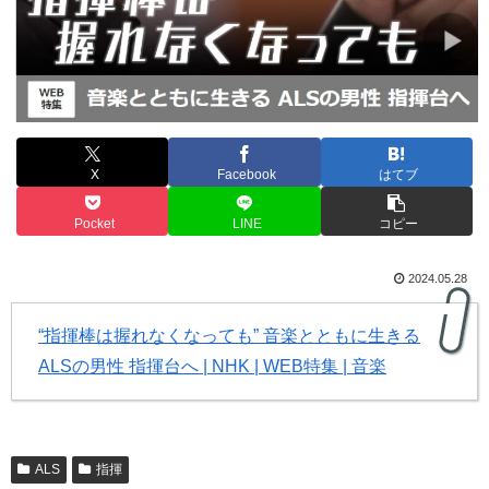
X
Facebook
はてブ
Pocket
LINE
コピー
2024.05.28
“指揮棒は握れなくなっても” 音楽とともに生きる
ALSの男性 指揮台へ | NHK | WEB特集 | 音楽
ALS
指揮