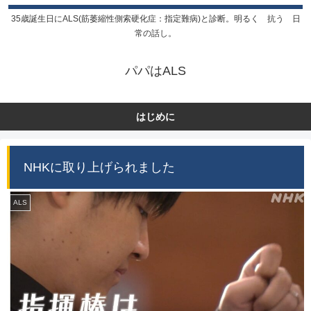
35歳誕生日にALS(筋萎縮性側索硬化症：指定難病)と診断。明るく 抗う 日
常の話し。
パパはALS
はじめに
NHKに取り上げられました
ALS